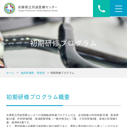
toggl
navig
初期研修プログラム
ホーム
>
臨床研修医・専攻医
> 初期研修プログラム
初期研修プログラム概要
兵庫県⽴丹波医療センターの初期臨床研修プログラムでは、必須研修が内科研修35週、救急研
修14週、外科研修9週、地域医療研修（⼀般外来含む）7週、⼩児科研修4週、産婦⼈科研修4
週、精神科4週です。
また、選択研修は兵庫県⽴病院群が協⼒病院であり、豊富な選択肢の中から選ぶことができま