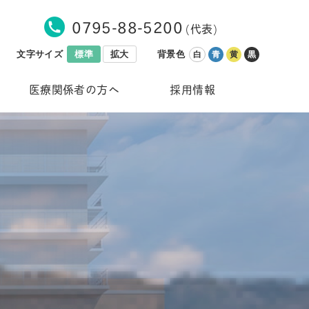
0795-88-5200
(代表)
文字サイズ
標準
拡大
背景色
白
青
黄
黒
医療関係者の方へ
採用情報