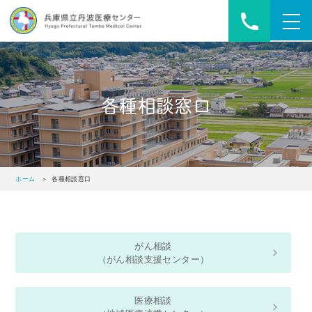
toggl
navig
各種相談窓口
ホーム
＞ 各種相談窓口
がん相談
（がん相談支援センター）
医療相談