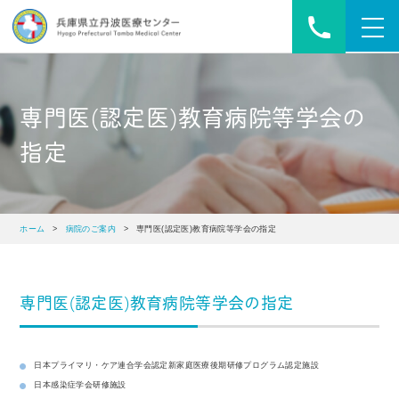
toggl
navig
専⾨医(認定医)教育病院等学会の
指定
ホーム
>
病院のご案内
> 専⾨医(認定医)教育病院等学会の指定
専⾨医(認定医)教育病院等学会の指定
日本プライマリ・ケア連合学会認定新家庭医療後期研修プログラム認定施設
日本感染症学会研修施設