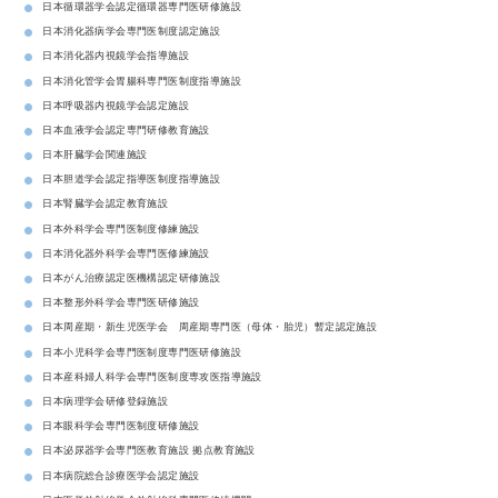
日本循環器学会認定循環器専門医研修施設
日本消化器病学会専門医制度認定施設
日本消化器内視鏡学会指導施設
日本消化管学会胃腸科専門医制度指導施設
日本呼吸器内視鏡学会認定施設
日本血液学会認定専門研修教育施設
日本肝臓学会関連施設
日本胆道学会認定指導医制度指導施設
日本腎臓学会認定教育施設
日本外科学会専門医制度修練施設
日本消化器外科学会専門医修練施設
日本がん治療認定医機構認定研修施設
日本整形外科学会専門医研修施設
日本周産期・新生児医学会 周産期専門医（母体・胎児）暫定認定施設
日本小児科学会専門医制度専門医研修施設
日本産科婦人科学会専門医制度専攻医指導施設
日本病理学会研修登録施設
日本眼科学会専門医制度研修施設
日本泌尿器学会専門医教育施設 拠点教育施設
日本病院総合診療医学会認定施設