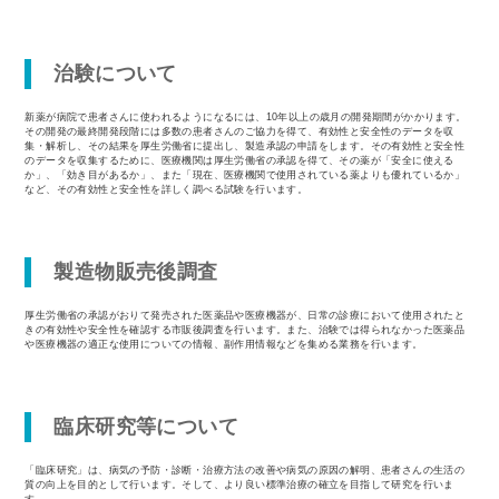
治験について
新薬が病院で患者さんに使われるようになるには、10年以上の歳⽉の開発期間がかかります。
その開発の最終開発段階には多数の患者さんのご協⼒を得て、有効性と安全性のデータを収
集・解析し、その結果を厚⽣労働省に提出し、製造承認の申請をします。その有効性と安全性
のデータを収集するために、医療機関は厚⽣労働省の承認を得て、その薬が「安全に使える
か」、「効き⽬があるか」、また「現在、医療機関で使⽤されている薬よりも優れているか」
など、その有効性と安全性を詳しく調べる試験を⾏います。
製造物販売後調査
厚⽣労働省の承認がおりて発売された医薬品や医療機器が、⽇常の診療において使⽤されたと
きの有効性や安全性を確認する市販後調査を⾏います。また、治験では得られなかった医薬品
や医療機器の適正な使⽤についての情報、副作⽤情報などを集める業務を⾏います。
臨床研究等について
「臨床研究」は、病気の予防・診断・治療⽅法の改善や病気の原因の解明、患者さんの⽣活の
質の向上を⽬的として⾏います。そして、より良い標準治療の確⽴を⽬指して研究を⾏いま