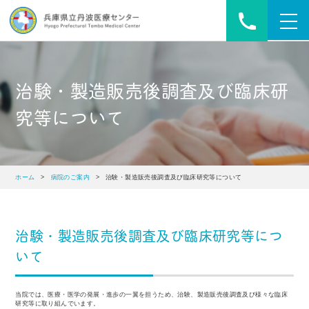
toggl
navig
治験・製造販売後調査及び臨床研
究等について
ホーム
>
病院のご案内
> 治験・製造販売後調査及び臨床研究等について
治験・製造販売後調査及び臨床研究等につ
いて
当院では、医療・医学の発展・進歩の⼀翼を担うため、治験、製造販売後調査及び様々な臨床
研究等に取り組んでいます。