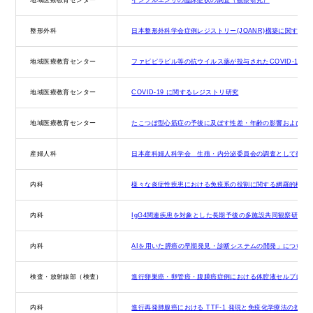
整形外科
⽇本整形外科学会症例レジストリー(JOANR)構築に関する研
地域医療教育センター
ファビピラビル等の抗ウイルス薬が投与されたCOVID-19
地域医療教育センター
COVID-19 に関するレジストリ研究
地域医療教育センター
たこつぼ型心筋症の予後に及ぼす性差・年齢の影響および再
産婦人科
日本産科婦人科学会 生殖・内分泌委員会の調査として行わ
内科
様々な炎症性疾患における免疫系の役割に関する網羅的検討
内科
IgG4関連疾患を対象とした長期予後の多施設共同観察研究
内科
AIを用いた膵癌の早期発見・診断システムの開発」について
検査・放射線部（検査）
進行卵巣癌・卵管癌・腹膜癌症例における体腔液セルブロッ
内科
進行再発肺腺癌における TTF-1 発現と免疫化学療法の効果