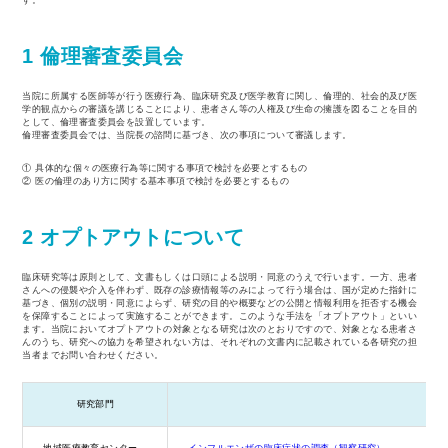
す。
1 倫理審査委員会
当院に所属する医師等が⾏う医療⾏為、臨床研究及び医学教育に関し、倫理的、社会的及び医
学的観点からの審議を講じることにより、患者さん等の⼈権及び⽣命の擁護を図ることを⽬的
として、倫理審査委員会を設置しています。
倫理審査委員会では、当院⻑の諮問に基づき、次の事項について審議します。
① 具体的な個々の医療⾏為等に関する事項で検討を必要とするもの
② 医の倫理のあり⽅に関する基本事項で検討を必要とするもの
2 オプトアウトについて
臨床研究等は原則として、⽂書もしくは⼝頭による説明・同意のうえで⾏います。⼀⽅、患者
さんへの侵襲や介⼊を伴わず、既存の診療情報等のみによって⾏う場合は、国が定めた指針に
基づき、個別の説明・同意によらず、研究の⽬的や概要などの公開と情報利⽤を拒否する機会
を保障することによって実施することができます。このような⼿法を「オプトアウト」といい
ます。当院においてオプトアウトの対象となる研究は次のとおりですので、対象となる患者さ
んのうち、研究への協⼒を希望されない⽅は、それぞれの⽂書内に記載されている各研究の担
当者までお問い合わせください。
研究部⾨
地域医療教育センター
インフルエンザの臨床症状の調査（観察研究）