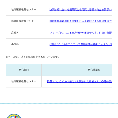
地域医療教育センター
訪問診療における病院死と在宅死に影響を与える因子の検討
地域医療教育センター
地域医療の効率化を目指した人工知能による往診要請予測モ
麻酔科
レミマゾラムによる全身麻酔が術後せん妄、術後の急性腎障
小児科
妊婦RSウイルスワクチン公費接種開始前後における小児RS
また、現在、以下の臨床研究等も⾏っています。
研究部⾨
研究課題名
地域医療教育センター
新型コロナウイルス感染で⼊院された患者さんの⼼理の実態に