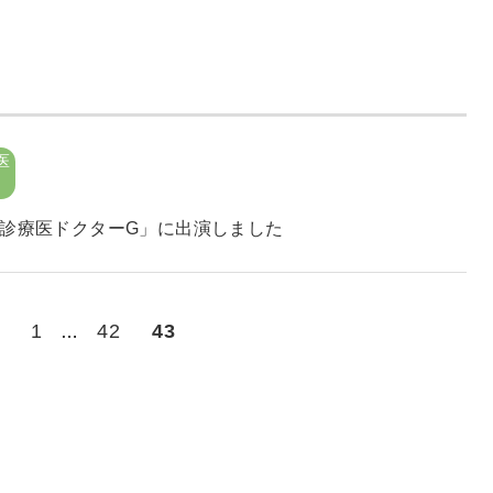
医
合診療医ドクターG」に出演しました
1
42
43
…