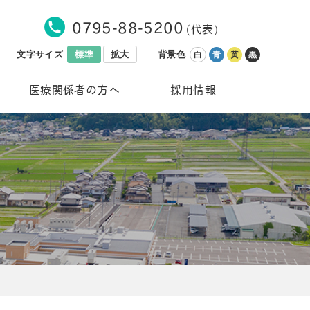
0795-88-5200
(代表)
文字サイズ
標準
拡大
背景色
白
青
黄
黒
医療関係者の方へ
採用情報