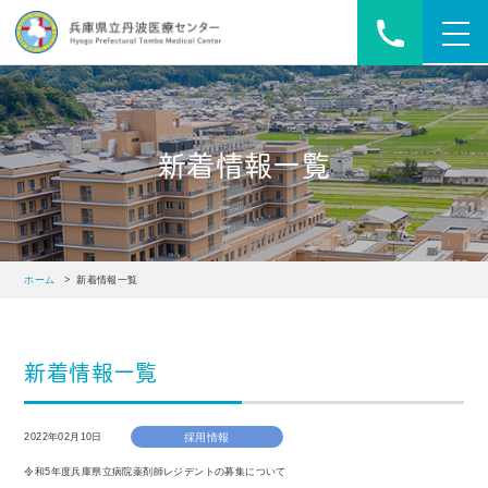
toggl
navig
新着情報一覧
ホーム
> 新着情報一覧
新着情報一覧
2022年02月10日
採用情報
令和5年度兵庫県立病院薬剤師レジデントの募集について