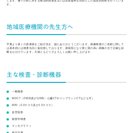
します。種々の癌に対する根治的照射あるいは症状緩和を⽬的とした姑息的照射を⾏っていま
す。
地域医療機関の先生方へ
平素より多くの患者様をご紹介頂き、誠にありがとうございます。画像検査のご依頼に関して
は基本的には検査当⽇に返信致しております。新病院となり更に質の⾼い画像の元で正確な診
断を⼼がけています。今後ともどうぞよろしくお願い申し上げます。
主な検査・診断機器
⼀般撮影
MDCT（256列及び128列：⼼臓CTやインプラントCTなども可）
MRI（3.0テスラ及び1.5テスラ）
⾎管造影
核医学検査
マンモグラフィ
⾻塩定量