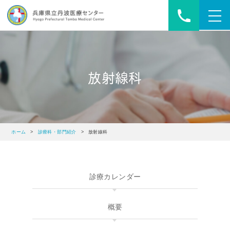
toggl
navig
放射線科
ホーム
>
診療科・部門紹介
> 放射線科
診療
カレンダー
概要