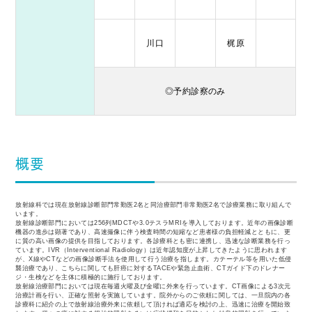
川口
梶原
◎予約診察のみ
概要
放射線科では現在放射線診断部⾨常勤医2名と同治療部⾨⾮常勤医2名で診療業務に取り組んで
います。
放射線診断部⾨においては256列MDCTや3.0テスラMRIを導⼊しております。近年の画像診断
機器の進歩は顕著であり、⾼速撮像に伴う検査時間の短縮など患者様の負担軽減とともに、更
に質の⾼い画像の提供を⽬指しております。各診療科とも密に連携し、迅速な診断業務を⾏っ
ています。IVR（Interventional Radiology）は近年認知度が上昇してきたように思われます
が、X線やCTなどの画像診断⼿法を使⽤して⾏う治療を指します。カテーテル等を⽤いた低侵
襲治療であり、こちらに関しても肝癌に対するTACEや緊急⽌⾎術、CTガイド下のドレナー
ジ・⽣検などを主体に積極的に施⾏しております。
放射線治療部⾨においては現在毎週⽕曜及び⾦曜に外来を⾏っています。CT画像による3次元
治療計画を⾏い、正確な照射を実施しています。院外からのご依頼に関しては、⼀旦院内の各
診療科に紹介の上で放射線治療外来に依頼して頂ければ適応を検討の上、迅速に治療を開始致