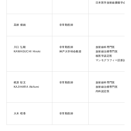
日本医学放射線腫瘍学会
高林 畑銘
非常勤医師
川口 弘毅
非常勤医師
放射線科専門医
KAWAGUCHI Hiroki
神戸大学特命教授
放射線治療専門医
核医学認定医
マンモグラフィー読影認定
梶原 彰文
非常勤医師
放射線科専門医
KAJIHARA Akifumi
放射線治療専門医
内科認定医
大木 晴香
非常勤医師