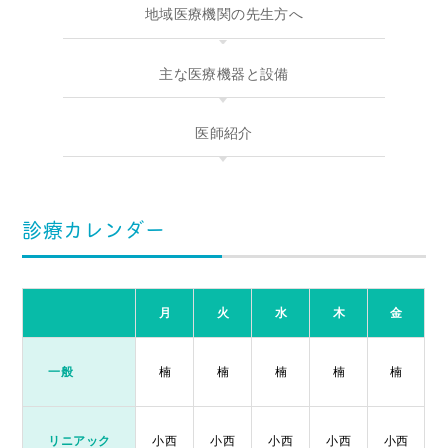
地域医療機関の
先生方へ
主な医療機器と
設備
医師紹介
診療カレンダー
月
火
水
木
金
一般
楠
楠
楠
楠
楠
リニアック
小西
小西
小西
小西
小西