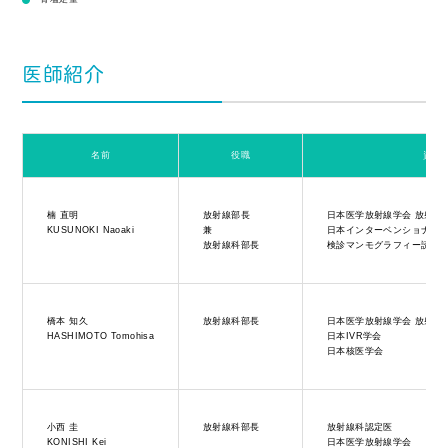
医師紹介
名前
役職
資格
楠 直明
放射線部長
日本医学放射線学会 放射線
KUSUNOKI Naoaki
兼
日本インターベンショナル
放射線科部長
検診マンモグラフィー読影
橋本 知久
放射線科部長
日本医学放射線学会 放射線
HASHIMOTO Tomohisa
日本IVR学会
日本核医学会
小西 圭
放射線科部長
放射線科認定医
KONISHI Kei
日本医学放射線学会