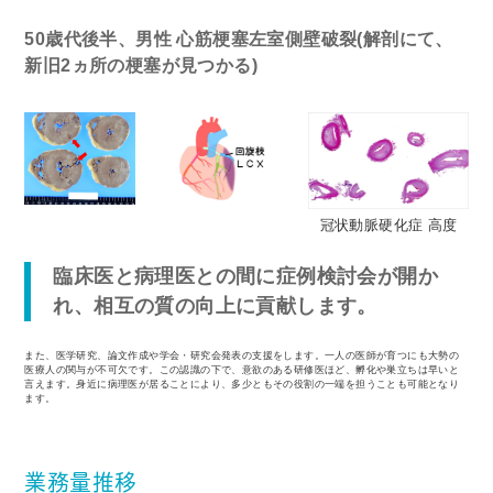
50歳代後半、男性 心筋梗塞左室側壁破裂(解剖にて、
新旧2ヵ所の梗塞が見つかる)
冠状動脈硬化症 高度
臨床医と病理医との間に症例検討会が開か
れ、相互の質の向上に貢献します。
また、医学研究、論文作成や学会・研究会発表の支援をします。一人の医師が育つにも大勢の
医療人の関与が不可欠です。この認識の下で、意欲のある研修医ほど、孵化や巣立ちは早いと
言えます。身近に病理医が居ることにより、多少ともその役割の一端を担うことも可能となり
ます。
業務量推移