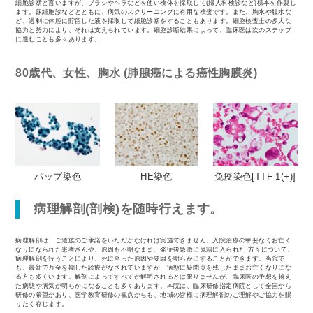
細胞診断と言いますが、ブラシやヘラなどを使い検体を採取して(婦人科検診など)標本を作製し
ます。尿細胞診などとともに、病気のスクリーニングに有用な検査です。また、胸水や腹水な
ど、過剰に体腔に貯留した液を採取して細胞診断をすることもあります。細胞検査士の多大な
協力と努力により、それは支えられています。細胞診断結果によって、臨床医は次のステップ
に進むことも多々あります。
80歳代、女性、胸水 (肺腺癌による癌性胸膜炎)
パップ染色
HE染色
免疫染色[TTF-1(+)]
病理解剖(剖検)を随時行えます。
病理解剖は、ご遺族のご承諾をいただかなければ実施できません。入院治療の甲斐なくお亡く
なりになられた患者さんや、原因も不明なまま、発症後急激に⻤籍に入られた 方々について、
病理解剖を行うことにより、死に至った原因や要因を明らかにすることができます。当院で
も、最新で万全を期した診療がなされていますが、病態に疑問点を残したままお亡くなりにな
る方も多くいます。解剖によってすべてが解明されるとは限りませんが、臨床医の予想を越え
た病態や病気が明らかになることも多くあります。本院は、臨床研修指定病院として全国から
研修の希望があり、医学教育研修の観点からも、地域の皆様に病理解剖のご理解やご協力を賜
りたく存じます。