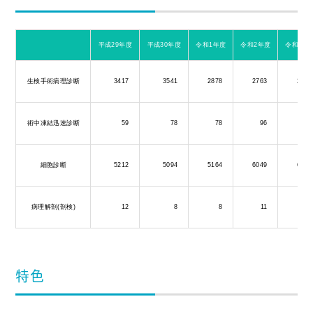
平成29年度
平成30年度
令和1年度
令和2年度
令和3年
生検手術病理診断
3417
3541
2878
2763
2881
術中凍結迅速診断
59
78
78
96
100
細胞診断
5212
5094
5164
6049
6129
病理解剖(剖検)
12
8
8
11
5
特色