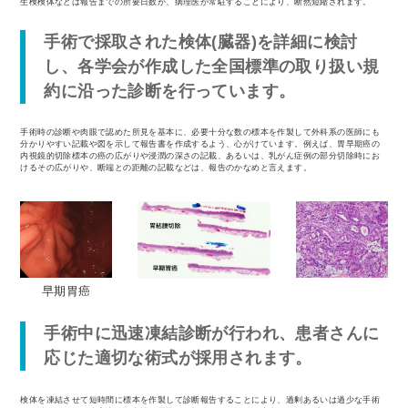
生検検体などは報告までの所要日数が、病理医が常駐することにより、断然短縮されます。
手術で採取された検体(臓器)を詳細に検討
し、各学会が作成した全国標準の取り扱い規
約に沿った診断を行っています。
手術時の診断や肉眼で認めた所見を基本に、必要十分な数の標本を作製して外科系の医師にも
分かりやすい記載や図を示して報告書を作成するよう、心がけています。例えば、胃早期癌の
内視鏡的切除標本の癌の広がりや浸潤の深さの記載、あるいは、乳がん症例の部分切除時にお
けるその広がりや、断端との距離の記載などは、報告のかなめと言えます。
早期胃癌
手術中に迅速凍結診断が行われ、患者さんに
応じた適切な術式が採用されます。
検体を凍結させて短時間に標本を作製して診断報告することにより、過剰あるいは過少な手術