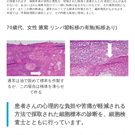
が回避されます。病変本体が良性か悪性か、切除された検体と患者さんとの 境目にがんがある
かないか、あるいはがん病巣付近のリンパ節に転移があるかないかなどが、その適用目的とな
ります。またこの際の検体は、通常のルートでも標本が作製されて、最終報告がなされます。
本院では、常勤病理医の着任により、その件数も格段に増加しました。
70歳代、女性 腋窩 リンパ節転移の有無(転移あり)
通常は油で固めて標本を作製す
るが、この場合は検体を凍らせ
て作る
患者さんの心理的な負担や苦痛が軽減される
方法で採取された細胞標本の診断を、細胞検
査士とともに行っています。