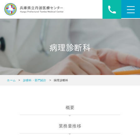
toggl
navig
病理診断科
ホーム
>
診療科・部門紹介
> 病理診断科
概要
業務量推移