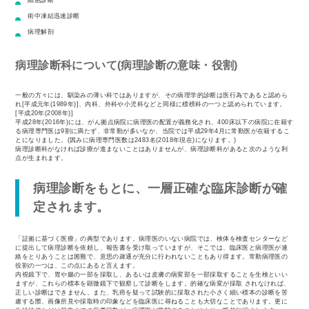
術中凍結迅速診断
病理解剖
病理診断科について(病理診断の意味・役割)
一般の方々には、馴染みの薄い科ではありますが、その病理学的診断は医行為であると認めら
れ[平成元年(1989年)]、内科、外科や小児科などと同様に標榜科の一つと認められています。
[平成20年(2008年)]
平成28年(2016年)には、がん拠点病院に病理医の配置が義務化され、400床以下の病院に在籍す
る病理専門医は9割に満たず、非常勤が多いなか、当院では平成29年4月に常勤医が在籍するこ
とになりました。(因みに病理専門医数は2483名(2018年現在)になります。)
病理診断科がなければ診療が進まないことはありませんが、病理診断科があると次のような利
点が生まれます。
病理診断をもとに、一層正確な臨床診断が確
定されます。
「証拠に基づく医療」の典型であります。病理医のいない病院では、検体を検査センターなど
に提出して病理診断を依頼し、報告書を受け取っていますが、そこでは、臨床医と病理医が連
絡をとりあうことは困難で、意思の疎通が充分に行われないこともあり得ます。常勤病理医の
役割の一つは、この点にあると言えます。
内視鏡下で、胃や腸の一部を採取し、あるいは皮膚の病変部を一部採取することを生検といい
ますが、これらの標本を顕微鏡下で観察して診断をします。的確な病変が採取 されなければ、
正しい診断はできません。また、乳癌を疑って試験的に採取された小さく細い標本の診断を苦
慮する際、画像所見や採取時の印象などを臨床医に尋ねることも大切なことであります。更に