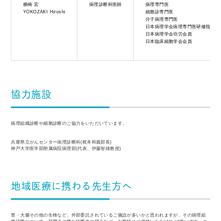
横崎 宏
病理診断科医師
病理専門医
YOKOZAKI Hiroshi
細胞診専門医
分子病理専門医
日本病理学会病理専門医研修指導医
日本病理学会功労会員
日本臨床細胞学会会員
協力施設
病理組織診断や細胞診断のご協力をいただいています。
兵庫県立がんセンター病理診断科(梶本和義部⻑)
神戶大学医学部附属病院病理部(代表、伊藤智雄教授)
地域医療に携わる先生方へ
胃・大腸その他の生検など、外部委託されているご施設が多いかと思われますが、その病理組