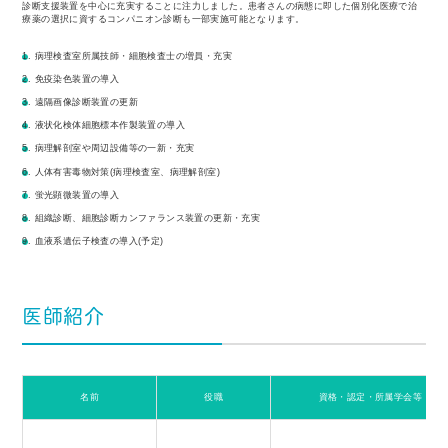
診断支援装置を中心に充実することに注力しました。患者さんの病態に即した個別化医療で治
療薬の選択に資するコンパニオン診断も一部実施可能となります。
1. 病理検査室所属技師・細胞検査士の増員・充実
2. 免疫染色装置の導入
3. 遠隔画像診断装置の更新
4. 液状化検体細胞標本作製装置の導入
5. 病理解剖室や周辺設備等の一新・充実
6. 人体有害毒物対策(病理検査室、病理解剖室)
7. 蛍光顕微装置の導入
8. 組織診断、細胞診断カンファランス装置の更新・充実
9. 血液系遺伝子検査の導入(予定)
医師紹介
名前
役職
資格・認定・所属学会等