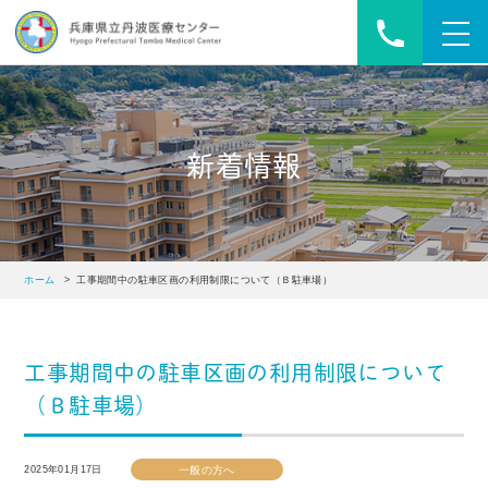
toggl
navig
新着情報
ホーム
> 工事期間中の駐車区画の利用制限について（Ｂ駐車場）
工事期間中の駐車区画の利用制限について
（Ｂ駐車場）
2025年01月17日
一般の方へ