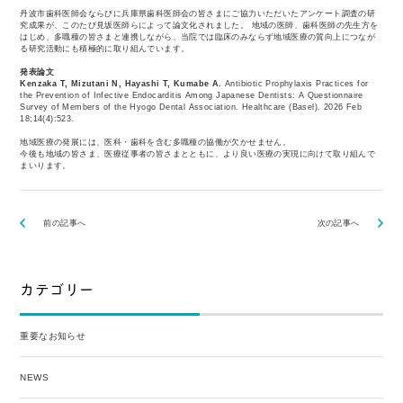
丹波市歯科医師会ならびに兵庫県歯科医師会の皆さまにご協力いただいたアンケート調査の研
究成果が、このたび見坂医師らによって論文化されました。 地域の医師、歯科医師の先生方を
はじめ、多職種の皆さまと連携しながら、当院では臨床のみならず地域医療の質向上につなが
る研究活動にも積極的に取り組んでいます。
発表論文
Kenzaka T, Mizutani N, Hayashi T, Kumabe A.
Antibiotic Prophylaxis Practices for
the Prevention of Infective Endocarditis Among Japanese Dentists: A Questionnaire
Survey of Members of the Hyogo Dental Association.
Healthcare (Basel). 2026 Feb
18;14(4):523.
地域医療の発展には、医科・歯科を含む多職種の協働が欠かせません。
今後も地域の皆さま、医療従事者の皆さまとともに、より良い医療の実現に向けて取り組んで
まいります。
前の記事へ
次の記事へ
カテゴリー
重要なお知らせ
NEWS