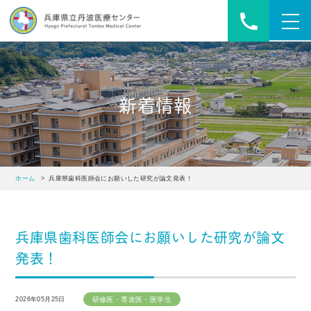
toggl
navig
新着情報
ホーム
> 兵庫県歯科医師会にお願いした研究が論文発表！
兵庫県歯科医師会にお願いした研究が論文
発表！
2026年05月25日
研修医・専攻医・医学生