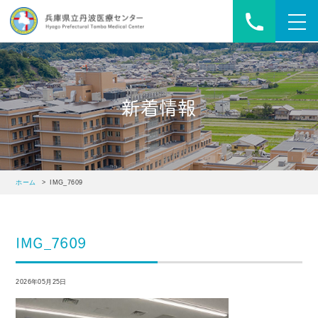
toggl
navig
新着情報
ホーム
> IMG_7609
IMG_7609
2026年05月25日